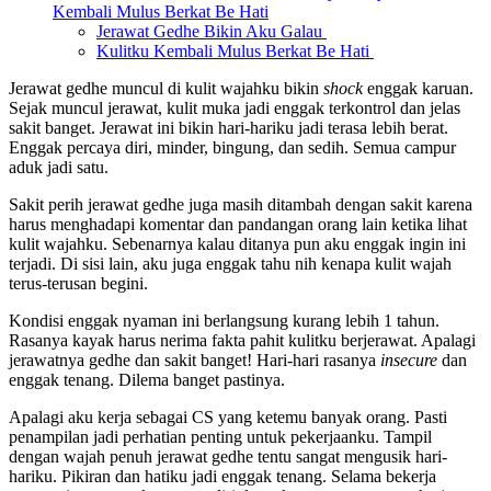
Kembali Mulus Berkat Be Hati
Jerawat Gedhe Bikin Aku Galau
Kulitku Kembali Mulus Berkat Be Hati
Jerawat gedhe muncul di kulit wajahku bikin
shock
enggak karuan.
Sejak muncul jerawat, kulit muka jadi enggak terkontrol dan jelas
sakit banget. Jerawat ini bikin hari-hariku jadi terasa lebih berat.
Enggak percaya diri, minder, bingung, dan sedih. Semua campur
aduk jadi satu.
Sakit perih jerawat gedhe juga masih ditambah dengan sakit karena
harus menghadapi komentar dan pandangan orang lain ketika lihat
kulit wajahku. Sebenarnya kalau ditanya pun aku enggak ingin ini
terjadi. Di sisi lain, aku juga enggak tahu nih kenapa kulit wajah
terus-terusan begini.
Kondisi enggak nyaman ini berlangsung kurang lebih 1 tahun.
Rasanya kayak harus nerima fakta pahit kulitku berjerawat. Apalagi
jerawatnya gedhe dan sakit banget! Hari-hari rasanya
insecure
dan
enggak tenang. Dilema banget pastinya.
Apalagi aku kerja sebagai CS yang ketemu banyak orang. Pasti
penampilan jadi perhatian penting untuk pekerjaanku. Tampil
dengan wajah penuh jerawat gedhe tentu sangat mengusik hari-
hariku. Pikiran dan hatiku jadi enggak tenang. Selama bekerja