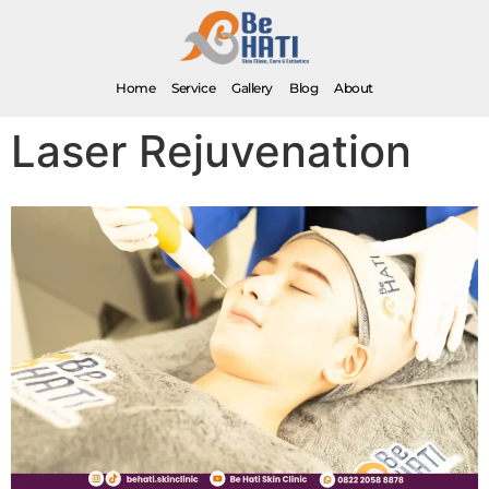
Home
Service
Gallery
Blog
About
Laser Rejuvenation