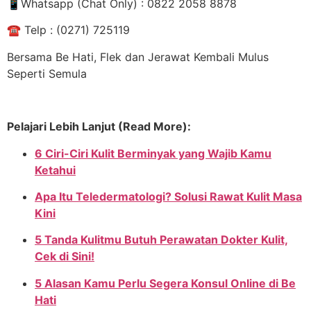
📱
Whatsapp (Chat Only) : 0822 2058 8878
☎
️ Telp : (0271) 725119
Bersama Be Hati, Flek dan Jerawat Kembali Mulus
Seperti Semula
Pelajari Lebih Lanjut (Read More):
6 Ciri-Ciri Kulit Berminyak yang Wajib Kamu
Ketahui
Apa Itu Teledermatologi? Solusi Rawat Kulit Masa
Kini
5 Tanda Kulitmu Butuh Perawatan Dokter Kulit,
Cek di Sini!
5 Alasan Kamu Perlu Segera Konsul Online di Be
Hati