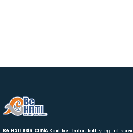
Be Hati Skin Clinic
Klinik kesehatan kulit yang full servi