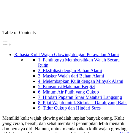
Table of Contents
Rahasia Kulit Wajah Glowing dengan Perawatan Alami
1. Pentingnya Membersihkan Wajah Secara
Rutin
2. Eksfoliasi dengan Bahan Alami
3. Masker Wajah dari Bahan Alami
4. Melembapkan Kulit dengan Minyak Alami
5. Konsumsi Makanan Bergizi
6. Minum Air Putih yang Cukup
7. Hindari Paparan Sinar Matahari Langsung
8. Pijat Wajah untuk Sirkulasi Darah yang Baik
9. Tidur Cukup dan Hindari Stres
Memiliki kulit wajah glowing adalah impian banyak orang. Kulit
yang cerah, bersih, dan sehat membuat penampilan lebih menarik
dan percaya diri. Namun, untuk mendapatkan kulit wajah glowing,