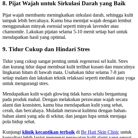
8. Pijat Wajah untuk Sirkulasi Darah yang Baik
Pijat wajah membantu meningkatkan sirkulasi darah, sehingga kulit
tampak lebih bercahaya. Kamu bisa memijat wajah dengan lembut
menggunakan minyak esensial seperti minyak lavender atau
chamomile. Lakukan pijatan selama 5-10 menit setiap hari untuk
mendapatkan hasil yang optimal.
9. Tidur Cukup dan Hindari Stres
Tidur yang cukup sangat penting untuk regenerasi sel kulit. Stres
dan kurang tidur dapat membuat kulit terlihat kusam dan munculnya
lingkaran hitam di bawah mata. Usahakan tidur selama 7-8 jam
setiap malam dan lakukan teknik relaksasi seperti meditasi atau yoga
untuk mengurangi stres.
Mendapatkan kulit wajah glowing tidak harus selalu bergantung
pada produk mahal. Dengan melakukan perawatan wajah secara
alami dan konsisten, kamu bisa mendapatkan kulit yang sehat,
cerah, dan bercahaya. Mulailah merawat kulitmu dengan bahan-
bahan alami yang ada di sekitar, dan jangan lupa untuk menjaga
pola hidup sehat.
Kunjungi
klinik kecantikan terbaik
di
Be Hati Skin Clinic
untuk
konsultasi lebih lanjut mengenai perawatan kulit alami yang sesuai