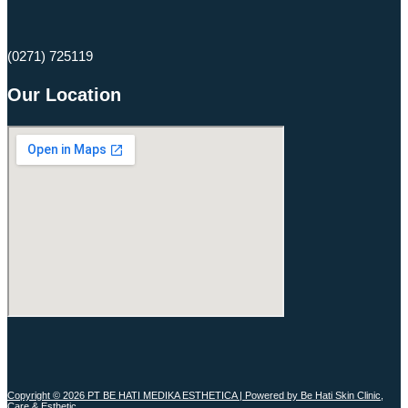
(0271) 725119​
Our Location
Copyright © 2026 PT BE HATI MEDIKA ESTHETICA | Powered by Be Hati Skin Clinic,
Care & Esthetic