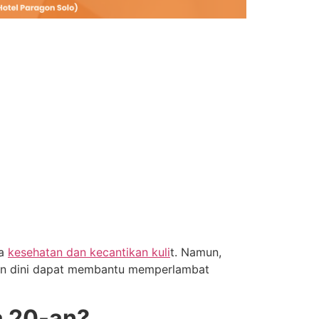
ga
kesehatan dan kecantikan kuli
t. Namun,
tan dini dapat membantu memperlambat
a 20-an?