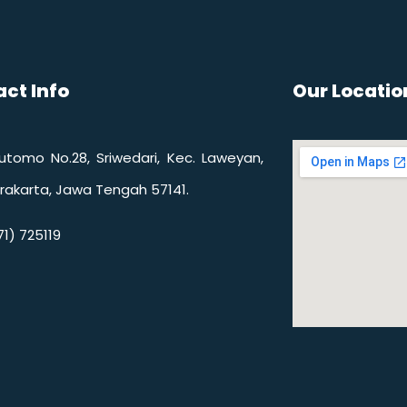
ct Info
Our Locatio
 Sutomo No.28, Sriwedari, Kec. Laweyan,
rakarta, Jawa Tengah 57141.
1) 725119​