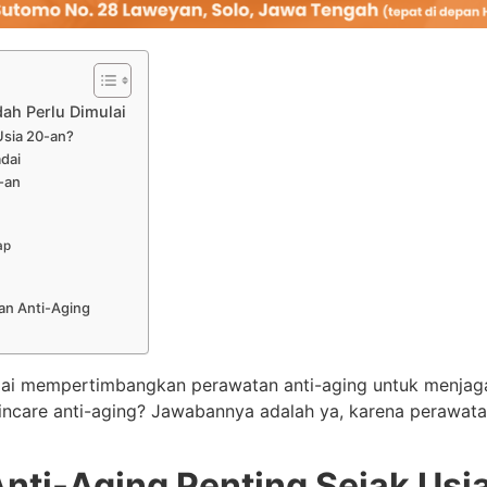
ah Perlu Dimulai
Usia 20-an?
dai
-an
ap
an Anti-Aging
ulai mempertimbangkan perawatan anti-aging untuk menja
kincare anti-aging? Jawabannya adalah ya, karena perawa
ti-Aging Penting Sejak Usi