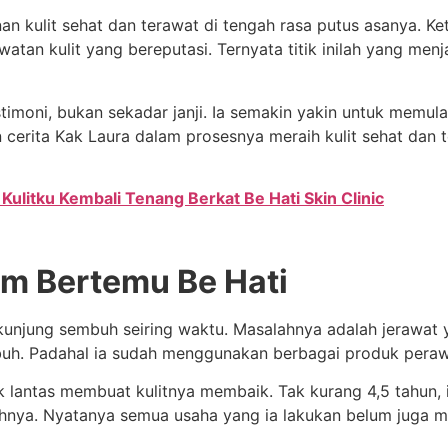
n kulit sehat dan terawat di tengah rasa putus asanya. Ke
tan kulit yang bereputasi. Ternyata titik inilah yang menja
stimoni, bukan sekadar janji. Ia semakin yakin untuk memul
an cerita Kak Laura dalam prosesnya meraih kulit sehat da
 Kulitku Kembali Tenang Berkat Be Hati Skin Clinic
um Bertemu Be Hati
 kunjung sembuh seiring waktu. Masalahnya adalah jerawat 
buh. Padahal ia sudah menggunakan berbagai produk peraw
tak lantas membuat kulitnya membaik. Tak kurang 4,5 tahun, 
hnya. Nyatanya semua usaha yang ia lakukan belum juga m