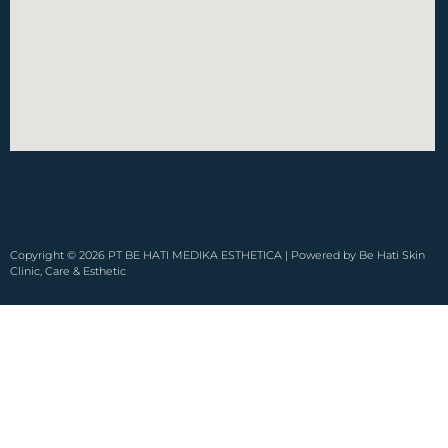
Copyright © 2026 PT BE HATI MEDIKA ESTHETICA | Powered by Be Hati Skin
Clinic, Care & Esthetic