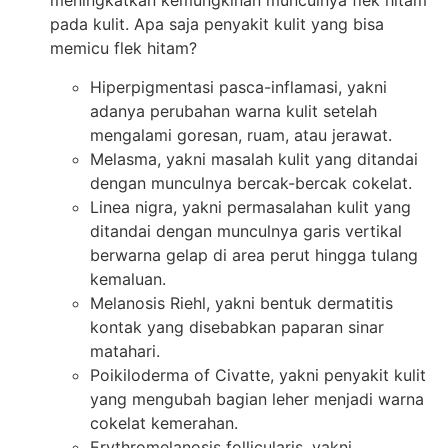
meningkatkan kemungkinan munculnya flek hitam
pada kulit. Apa saja penyakit kulit yang bisa
memicu flek hitam?
Hiperpigmentasi pasca-inflamasi, yakni
adanya perubahan warna kulit setelah
mengalami goresan, ruam, atau jerawat.
Melasma, yakni masalah kulit yang ditandai
dengan munculnya bercak-bercak cokelat.
Linea nigra, yakni permasalahan kulit yang
ditandai dengan munculnya garis vertikal
berwarna gelap di area perut hingga tulang
kemaluan.
Melanosis Riehl, yakni bentuk dermatitis
kontak yang disebabkan paparan sinar
matahari.
Poikiloderma of Civatte, yakni penyakit kulit
yang mengubah bagian leher menjadi warna
cokelat kemerahan.
Erythromelanosis follicularis, yakni