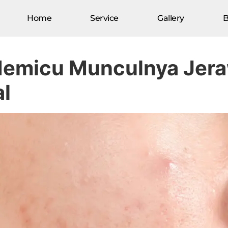
Home
Service
Gallery
B
Hindari Sebelum Menyesal
emicu Munculnya Jeraw
l