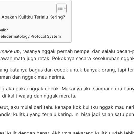
Apakah Kulitku Terlalu Kering?
baik?
al Teledermatology Protocol System
i
make up
, rasanya nggak pernah nempel dan selalu pecah-
 bawah mata juga retak. Pokoknya secara keseluruhan ngga
ng katanya bagus dan cocok untuk banyak orang, tapi tern
nyaman dan nggak mau nerima.
g aku pakai nggak cocok. Makanya aku sampai coba ban
l di kulit wajag dan nggak merata.
arut, aku mulai cari tahu kenapa kok kulitku nggak mau ne
kondisi kulitku yang terlalu kering. Ini bisa jadi salah satu
si kulit dengan benar. Akhirnya sekarang kulitku udah leb