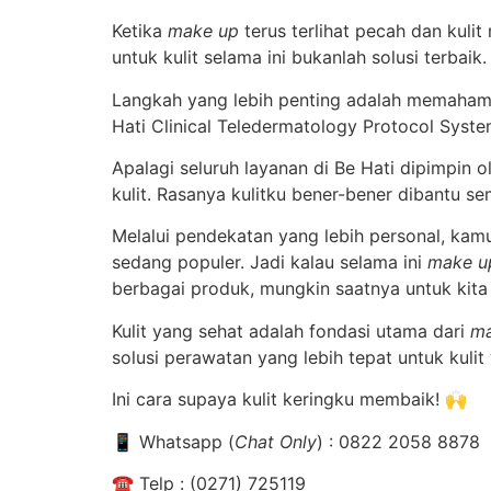
Ketika
make up
terus terlihat pecah dan kuli
untuk kulit selama ini bukanlah solusi terbaik
Langkah yang lebih penting adalah memahami
Hati Clinical Teledermatology Protocol Syste
Apalagi seluruh layanan di Be Hati dipimpin 
kulit. Rasanya kulitku bener-bener dibantu 
Melalui pendekatan yang lebih personal, kam
sedang populer. Jadi kalau selama ini
make u
berbagai produk, mungkin saatnya untuk kita
Kulit yang sehat adalah fondasi utama dari
ma
solusi perawatan yang lebih tepat untuk kuli
Ini cara supaya kulit keringku membaik!
🙌
📱
Whatsapp (
Chat Only
) : 0822 2058 8878
☎
️ Telp : (0271) 725119