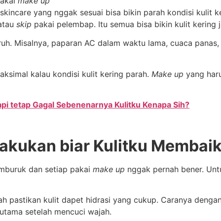
pakai
make up
kincare yang nggak sesuai bisa bikin parah kondisi kulit ke
 atau
skip
pakai pelembap. Itu semua bisa bikin kulit kering 
ruh. Misalnya, paparan AC dalam waktu lama, cuaca panas, 
ksimal kalau kondisi kulit kering parah.
Make up
yang haru
api tetap Gagal Sebenenarnya Kulitku Kenapa Sih?
akukan biar Kulitku Membai
emburuk dan setiap pakai
make up
nggak pernah bener. Untu
ah pastikan kulit dapet hidrasi yang cukup. Caranya deng
terutama setelah mencuci wajah.