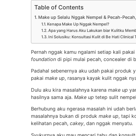
Table of Contents
Make up Selalu Nggak Nempel & Pecah-Pecah, 
Kenapa Make Up Nggak Nempel?
Apa yang Harus Aku Lakukan biar Kulitku Mem
Ini Solusiku: Konsultasi Kulit di Be Hati Clinic
Pernah nggak kamu ngalami setiap kali paka
foundation
di pipi mulai pecah, concealer di
Padahal sebenernya aku udah pakai produk ya
pakai
make up
, rasanya kayak kulit nggak 
Dulu aku kira masalahnya karena
make up
yan
hasilnya sama aja.
Make up
tetep sulit nempe
Berhubung aku ngerasa masalah ini udah berl
masalahnya bukan di produk
make up
, tapi 
kelihatan pecah,
cakey
, dan nggak menyatu.
Syukurnya aku mau mencari tahu dan konsulta