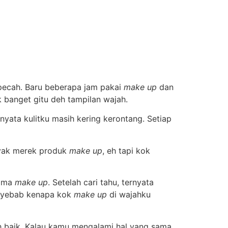
pecah. Baru beberapa jam pakai
make up
dan
k banget gitu deh tampilan wajah.
yata kulitku masih kering kerontang. Setiap
yak merek produk
make up
, eh tapi kok
rima
make up
. Setelah cari tahu, ternyata
 penyebab kenapa kok
make up
di wajahku
ih baik. Kalau kamu mengalami hal yang sama,