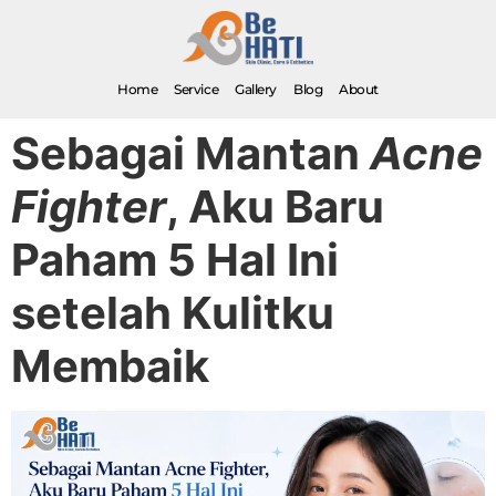
Home
Service
Gallery
Blog
About
Sebagai Mantan
Acne
Fighter
, Aku Baru
Paham 5 Hal Ini
setelah Kulitku
Membaik