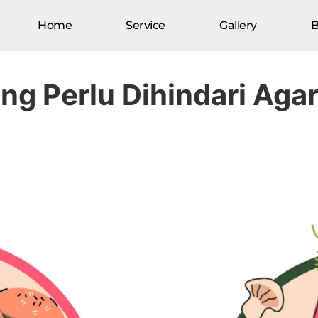
Home
Service
Gallery
B
it Tetap Sehat dan Glowing
g Perlu Dihindari Agar