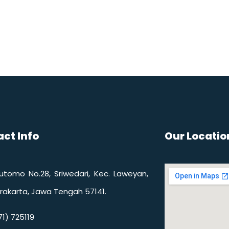
ct Info
Our Locatio
 Sutomo No.28, Sriwedari, Kec. Laweyan,
rakarta, Jawa Tengah 57141.
1) 725119​