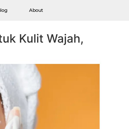
log
About
uk Kulit Wajah,