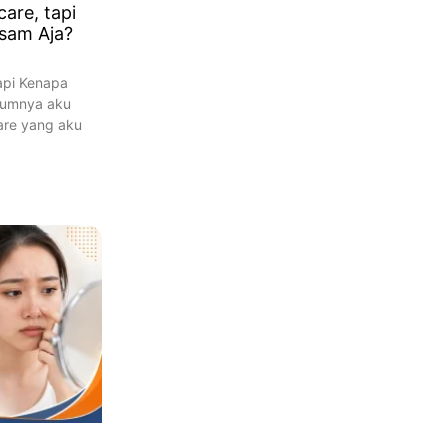
are, tapi
usam Aja?
api Kenapa
lumnya aku
are yang aku