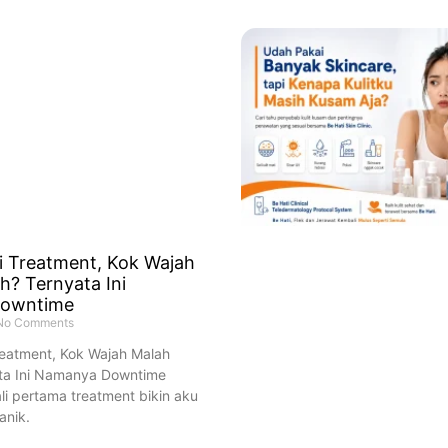
i Treatment, Kok Wajah
h? Ternyata Ini
owntime
o Comments
reatment, Kok Wajah Malah
ta Ini Namanya Downtime
i pertama treatment bikin aku
anik.