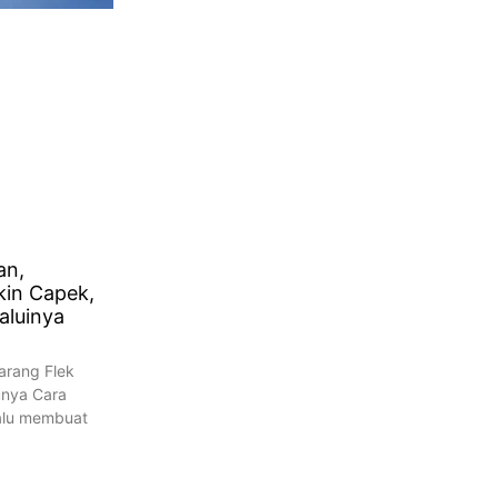
an,
kin Capek,
aluinya
arang Flek
unya Cara
lalu membuat