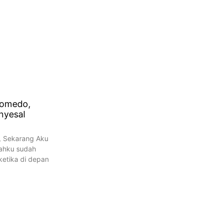
Komedo,
nyesal
, Sekarang Aku
ahku sudah
ketika di depan