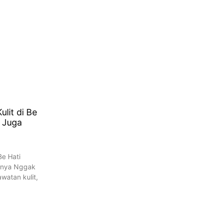
lit di Be
 Juga
Be Hati
lnya Nggak
watan kulit,